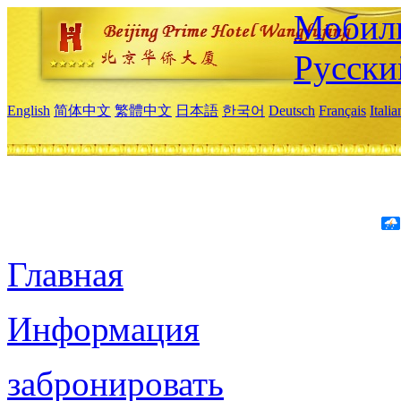
Мобиль
Русски
English
简体中文
繁體中文
日本語
한국어
Deutsch
Français
Itali
Главная
Информация
забронировать