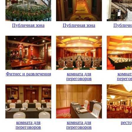
Публичная зона
Публичная зона
Публична
Фитнес и развлечения
комната для
комнат
переговоров
перего
комната для
комната для
ресто
переговоров
переговоров