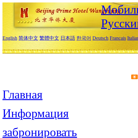
Мобиль
Русски
English
简体中文
繁體中文
日本語
한국어
Deutsch
Français
Itali
Главная
Информация
забронировать