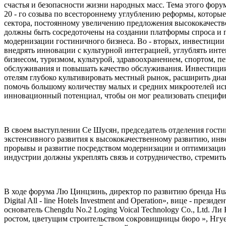
счастья и безопасности жизни народных масс. Тема этого фору
20 - го созыва по всестороннему углублению реформы, котор
сектора, постоянному увеличению предложения высококачеств
должны быть сосредоточены на создании платформы спроса и 
модернизации гостиничного бизнеса. Во - вторых, инвестиции
внедрять инновации с культурной интеграцией, углублять инт
бизнесом, туризмом, культурой, здравоохранением, спортом, п
обслуживания и повышать качество обслуживания. Инвестиции
отелям глубоко культивировать местный рынок, расширить диа
помочь большому количеству малых и средних микроотелей испо
инновационный потенциал, чтобы он мог реализовать специфик
В своем выступлении Се Шусян, председатель отделения гост
экстенсивного развития к высококачественному развитию, инве
прорывы и развитие посредством модернизации и оптимизации
индустрии должны укреплять связь и сотрудничество, стремить
В ходе форума Лю Цинцзинь, директор по развитию бренда Huaji
Digital All - line Hotels Investment and Operation», вице - пр
основатель Chengdu No.2 Loging Voical Technology Co., Ltd. Л
ростом, цветущим строительством сокровищницы бюро », Нгуен