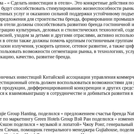
ма - « Сделать инвестиции в отели». Это конкретные действия 
ые будут способствовать стимулированию жизнеспособности рын
енных услуг и оказанию сильной поддержки устойчивому подъем
предложения для строительства бренда, формировании промышл
 в отели должны способствовать развитию бренда гостиничной 
еграцию культурных, деловых и стилистических технологий, со
енсией, уходом за детьми и другими отраслями, активно использ
 в отели также должны помочь крупным гостиничным группам с
пазон излучения, ускорить цепное, сетевое развитие, а также
льзовать возможности сегментации рынка, в технологиях, услуг
ацию, качество, развитие бренда.
иничных инвестиций Китайской ассоциации управления коммерче
стиционный отель должен воспользоваться возможностями для ра
 продукции, дифференцированной конкуренции и других средств
ся к взаимовыигрышу в сотрудничестве и добиваться развития в
e Group Hanting, поделился « предложением счастья бренда Nati
езидент по маркетингу Green Hotels Group Вэй Ран поделился « из
и Кэшэн поделился « музыкой и лопатой» Чжоу Ронг, генеральный
 Сючан, помощник генерального менеджера Gujiahouse, поделилс