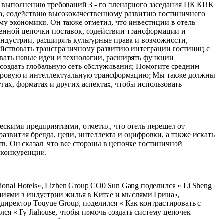
по выполнению требований 3 - го пленарного заседания ЦК КПК
ка, содействию высококачественному развитию гостиничного
у экономики. Он также отметил, что инвестиции в отель
енной цепочки поставок, содействии трансформации и
индустрии, расширять культурные права и возможности,
действовать трансграничному развитию интеграции гостиниц с
овать новые идеи и технологии, расширять функции
оздать глобальную сеть обслуживания; Помогите средним
 цифровую и интеллектуальную трансформацию; Мы также должны
ах, форматах и других аспектах, чтобы использовать
скими предприятиями, отметил, что отель перешел от
звития бренда, цепи, интеллекта и оцифровки, а также искать
. Он сказал, что все стороны в цепочке гостиничной
 конкуренции.
onal Hotels», Lizhen Group CO0 Sun Gang поделился « Li Sheng
менениями в индустрии жилья в Китае и мыслями Грина»,
 директор Touyue Group, поделился « Как контрастировать с
я « Гу Jiahouse, чтобы помочь создать систему цепочек