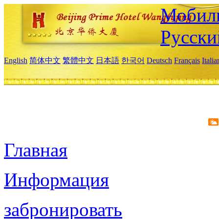
Мобиль
Русски
English
简体中文
繁體中文
日本語
한국어
Deutsch
Français
Itali
Главная
Информация
забронировать