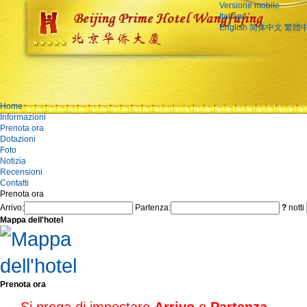
Versione mobile
Italiano
English
简体中文
繁體
Home
Informazioni
Prenota ora
Dotazioni
Foto
Notizia
Recensioni
Contatti
Prenota ora
Arrivo:
Partenza:
?
notti
Mappa dell'hotel
Prenota ora