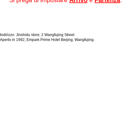
Si prega di impostare
Arrivo
e
Partenza
.
Indirizzo: Jinshidu store, 2 Wangfujing Street
Aperto in 1992, Empark Prime Hotel Beijing, Wangfujing.