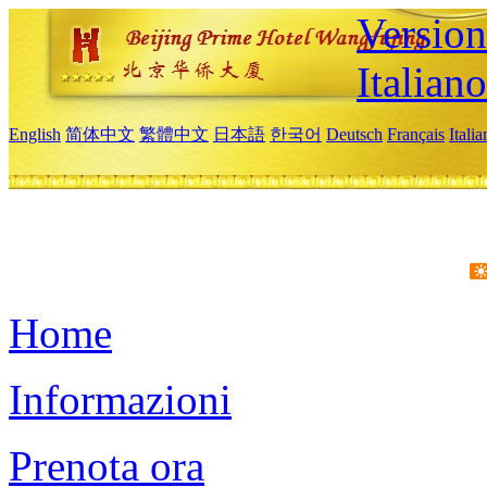
Version
Italiano
English
简体中文
繁體中文
日本語
한국어
Deutsch
Français
Itali
Home
Informazioni
Prenota ora