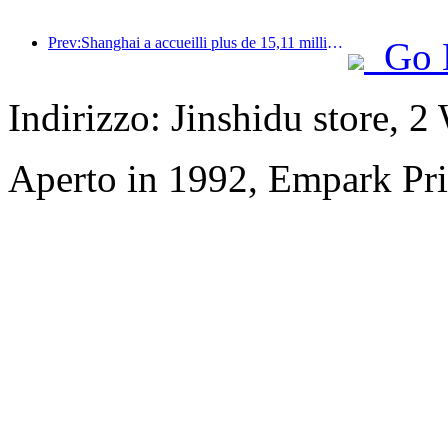
Prev:Shanghai a accueilli plus de 15,11 millions de visiteurs au cours des quatre premiers jours des vacances de la mi-automne et de la fête nationale, soit une augmentation de plus de 20 % par rapport à l'année précédente.
Go 
Indirizzo: Jinshidu store, 2
Aperto in 1992, Empark Pri