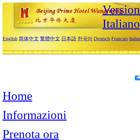
Version
Italiano
English
简体中文
繁體中文
日本語
한국어
Deutsch
Français
Itali
Home
Informazioni
Prenota ora