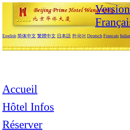
Versio
Françai
English
简体中文
繁體中文
日本語
한국어
Deutsch
Français
Itali
Accueil
Hôtel Infos
Réserver