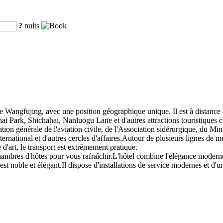
?
nuits
a rue Wangfujing, avec une position géographique unique. Il est à distanc
i Park, Shichahai, Nanluogu Lane et d'autres attractions touristiques cé
ation générale de l'aviation civile, de l'Association sidérurgique, du Mini
ernational et d'autres cercles d'affaires.Autour de plusieurs lignes de mé
d'art, le transport est extrêmement pratique.
hambres d'hôtes pour vous rafraîchir.L'hôtel combine l'élégance moderne 
est noble et élégant.Il dispose d'installations de service modernes et d'u