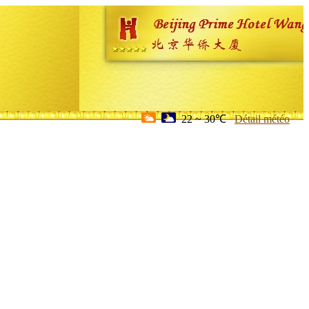
22 ~ 30℃
Détail météo