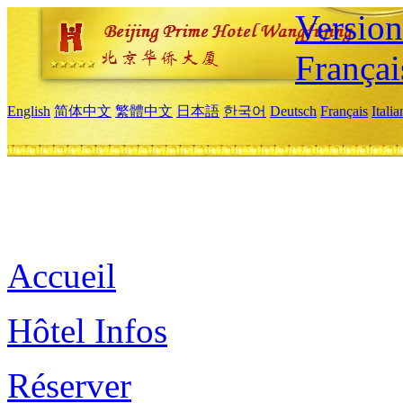
Versio
Françai
English
简体中文
繁體中文
日本語
한국어
Deutsch
Français
Itali
Accueil
Hôtel Infos
Réserver