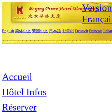
Versio
Françai
English
简体中文
繁體中文
日本語
한국어
Deutsch
Français
Itali
Accueil
Hôtel Infos
Réserver