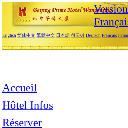
Versio
Françai
English
简体中文
繁體中文
日本語
한국어
Deutsch
Français
Itali
Accueil
Hôtel Infos
Réserver